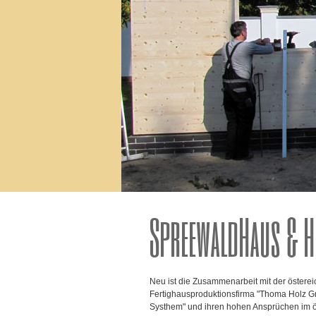
14
15
16
17
18
SpreewaldHaus & H
Neu ist die Zusammenarbeit mit der östere
Fertighausproduktionsfirma "Thoma Holz Gm
Systhem" und ihren hohen Ansprüchen im 