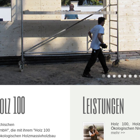
olz 100
Leistungen
Holz 100, Hol
ichischen
Ökologischen Ni
bH", die mit ihrem "Holz 100
mehr >>
ökologischen Holzmassivholzbau